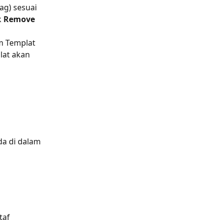
ag) sesuai 
 
Remove
m Templat 
lat akan 
 
da di dalam 
taf 