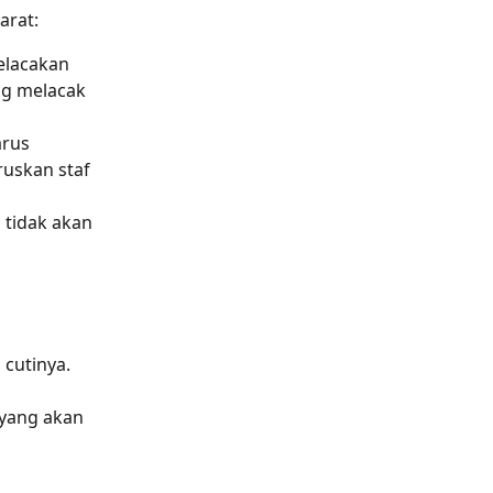
arat:
pelacakan 
ng melacak 
arus 
uskan staf 
n tidak akan 
 cutinya.
 yang akan 