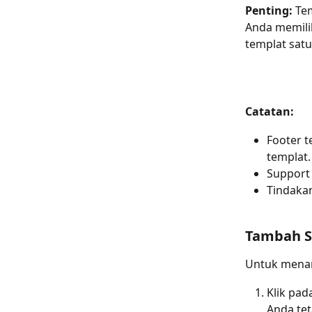
Penting:
 Te
Anda memili
templat satu
Catatan:
Footer t
templat.
Support 
Tindaka
Tambah S
Untuk menam
Klik pad
Anda te