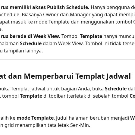
rus memiliki akses Publish Schedule.
 Hanya pengguna de
 Schedule. Biasanya Owner dan Manager yang dapat mempu
dapat masuk ke mode Template dan menggunakan tombol C
e.
rus berada di Week View.
 Tombol 
Template
 hanya muncul
 halaman 
Schedule
 dalam Week View. Tombol ini tidak terse
u tampilan lainnya.
t dan Memperbarui Templat Jadwal
ka Templat Jadwal untuk bagian Anda, buka 
Schedule
 da
k tombol 
Template
 di toolbar (terletak di sebelah tombol 
C
lih ke 
mode Template
. Judul halaman berubah menjadi 
W
an grid menampilkan tata letak Sen-Min.