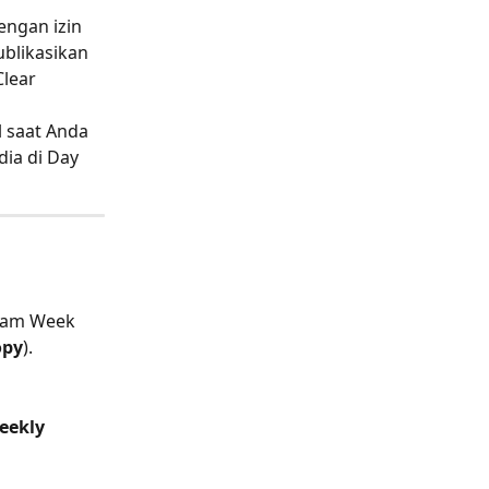
ngan izin 
blikasikan 
lear 
 saat Anda 
dia di Day 
lam Week 
opy
).
eekly 