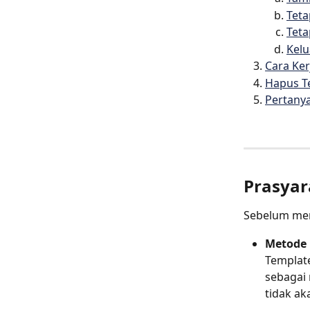
Teta
Teta
Kelu
Cara Ker
Hapus T
Pertan
Prasyar
Sebelum men
Metode 
Templat
sebagai
tidak ak