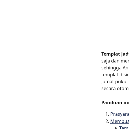
Templat Ja
saja dan me
sehingga And
templat disi
Jumat pukul 
secara otom
Panduan in
Prasyara
Membuat
Tamb