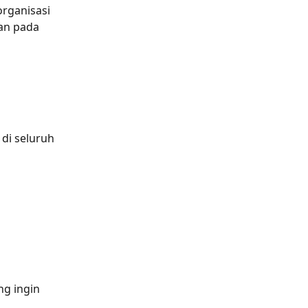
organisasi 
an pada 
 di seluruh 
ng ingin 