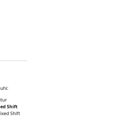
uhi:
itur 
ed Shift
xed Shift 