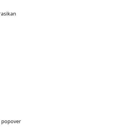
rasikan 
a popover 