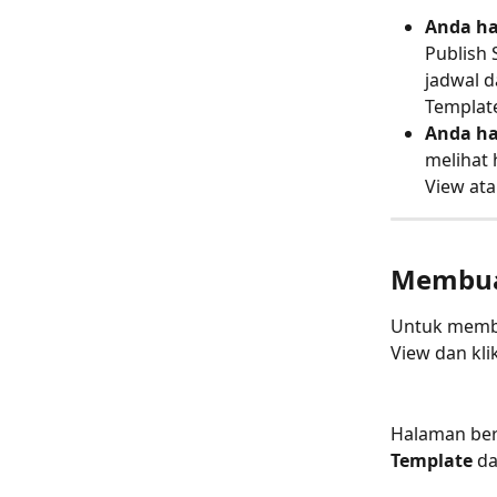
Anda ha
Publish
jadwal 
Templat
Anda ha
melihat
View ata
Membua
Untuk membu
View dan kli
Halaman bera
Template
 d