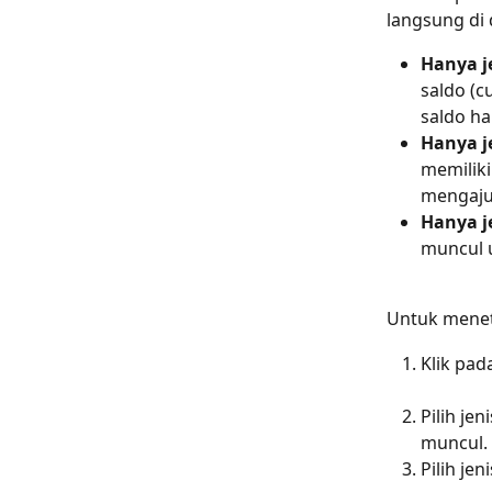
langsung di 
Hanya j
saldo (c
saldo ha
Hanya j
memiliki
mengajuk
Hanya j
muncul u
Untuk menet
Klik pad
Pilih je
muncul.
Pilih jeni