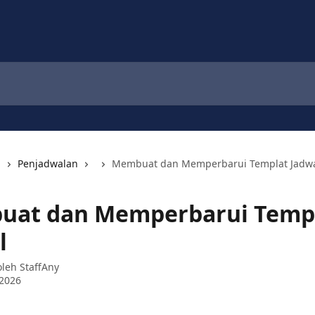
i
Penjadwalan
Membuat dan Memperbarui Templat Jadw
at dan Memperbarui Temp
l
 oleh
StaffAny
 2026