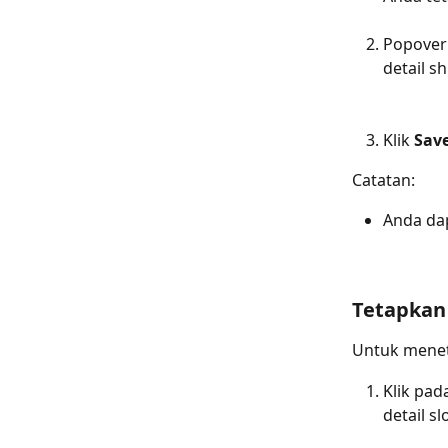
Popover 
detail s
Klik 
Sav
Catatan:
Anda da
Tetapkan 
Untuk meneta
Klik pad
detail slo