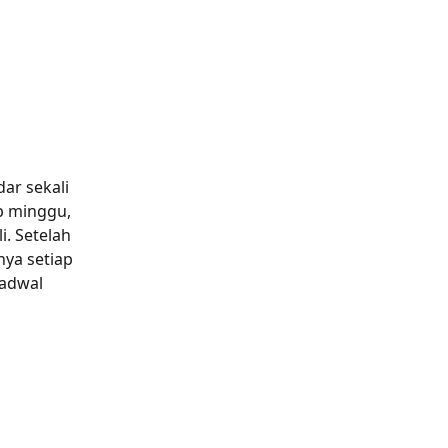
r sekali 
p minggu, 
. Setelah 
ya setiap 
adwal 