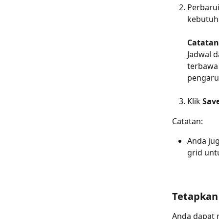
Perbarui
kebutuha
Catatan
Jadwal d
terbawa 
pengaru
Klik 
Sav
Catatan:
Anda ju
grid un
Tetapkan
Anda dapat m