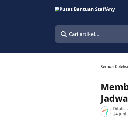
Lewati ke konten utama
Cari artikel...
Semua Koleks
Membu
Jadwa
Ditulis
24 Juni