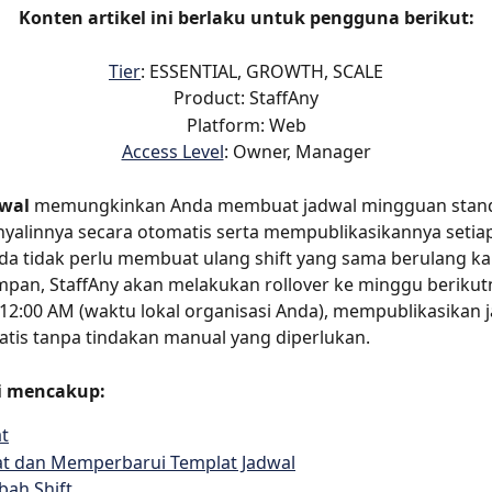
Konten artikel ini berlaku untuk pengguna berikut:
Tier
: ESSENTIAL, GROWTH, SCALE
Product: StaffAny
Platform: Web
Access Level
: Owner, Manager
dwal
 memungkinkan Anda membuat jadwal mingguan standa
nyalinnya secara otomatis serta mempublikasikannya setia
a tidak perlu membuat ulang shift yang sama berulang kali
mpan, StaffAny akan melakukan rollover ke minggu berikutn
12:00 AM (waktu lokal organisasi Anda), mempublikasikan j
atis tanpa tindakan manual yang diperlukan.
i mencakup:
t
 dan Memperbarui Templat Jadwal
ah Shift