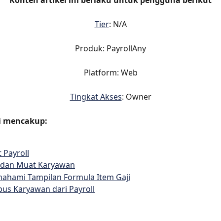
Konten artikel ini berlaku untuk pengguna berikut
Tier
: N/A
Produk: PayrollAny
Platform: Web
Tingkat Akses
: Owner
i mencakup:
t Payroll
 dan Muat Karyawan
ahami Tampilan Formula Item Gaji
us Karyawan dari Payroll