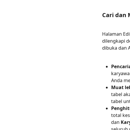
Cari dan
Halaman Edi
dilengkapi d
dibuka dan 
Pencari
karyawan
Anda me
Muat le
tabel ak
tabel un
Penghi
total ke
dan 
Kar
seluruh 