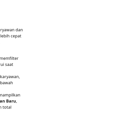
aryawan dan 
ebih cepat 
.
memfilter 
i saat 
 karyawan, 
 bawah 
nampilkan 
an Baru
, 
 total 