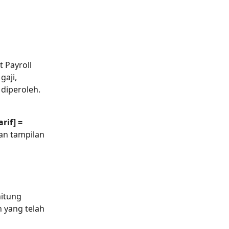
it Payroll 
aji, 
diperoleh.
if] = 
an tampilan 
hitung 
 yang telah 