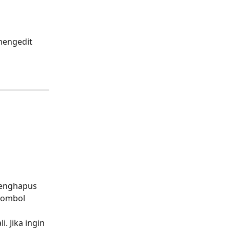
mengedit 
menghapus 
 tombol 
 Jika ingin 