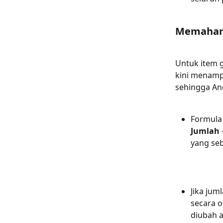
Memahami
Untuk item 
kini menampi
sehingga An
Formula 
Jumlah
yang se
Jika juml
secara o
diubah a