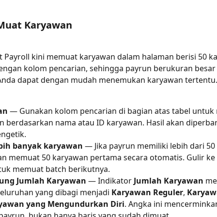
 Muat Karyawan
t Payroll kini memuat karyawan dalam halaman berisi 50 k
engan kolom pencarian, sehingga payrun berukuran besar l
Anda dapat dengan mudah menemukan karyawan tertentu
an
 — Gunakan kolom pencarian di bagian atas tabel untuk 
 berdasarkan nama atau ID karyawan. Hasil akan diperbaru
ngetik.
bih banyak karyawan
 — Jika payrun memiliki lebih dari 50
an memuat 50 karyawan pertama secara otomatis. Gulir ke
tuk memuat batch berikutnya.
tung Jumlah Karyawan
 — Indikator 
Jumlah Karyawan
 me
seluruhan yang dibagi menjadi 
Karyawan Reguler
, 
Karyaw
yawan yang Mengundurkan Diri
. Angka ini mencerminkan
payrun, bukan hanya baris yang sudah dimuat.