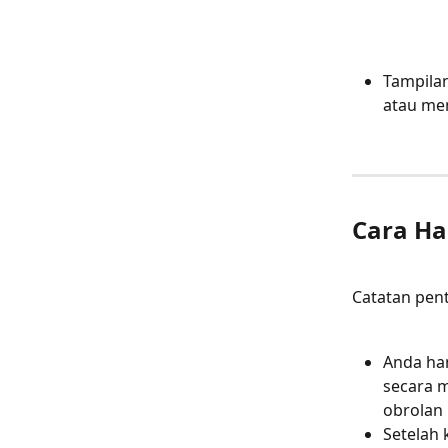
Tampilan
atau men
Cara Ha
Catatan pen
Anda ha
secara m
obrolan 
Setelah 