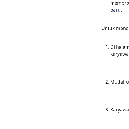
memprose
baru
.
Untuk mengh
Di halam
karyawa
Modal ko
Karyawan