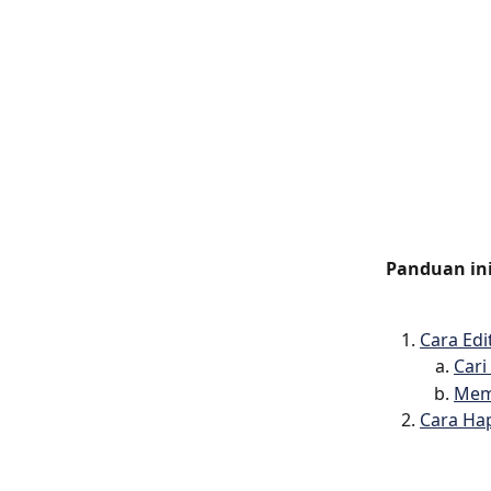
Panduan in
Cara Edi
Cari
Mem
Cara Hap