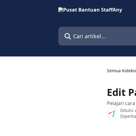
Lewati ke konten utama
Cari artikel...
Semua Koleks
Edit P
Pelajari car
Ditulis
Diperba